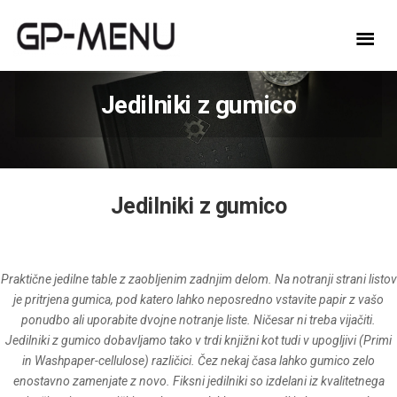
Jedilniki z gumico
Jedilniki z gumico
Praktične jedilne table z zaobljenim zadnjim delom. Na notranji strani listov
je pritrjena gumica, pod katero lahko neposredno vstavite papir z vašo
ponudbo ali uporabite dvojne notranje liste. Ničesar ni treba vijačiti.
Jedilniki z gumico dobavljamo tako v trdi knjižni kot tudi v upogljivi (Primi
in Washpaper-cellulose) različici. Čez nekaj časa lahko gumico zelo
enostavno zamenjate z novo. Fiksni jedilniki so izdelani iz kvalitetnega