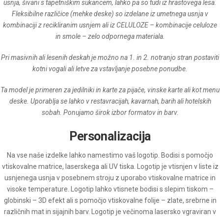
usnja, šivani s tapetniškim sukancem, lahko pa so tudi iz hrastovega lesa.
Fleksibilne različice (mehke deske) so izdelane iz umetnega usnja v
kombinaciji z recikliranim usnjem ali iz CELULOZE – kombinacije celuloze
in smole – zelo odpornega materiala.
Pri masivnih ali lesenih deskah je možno na 1. in 2. notranjo stran postaviti
kotni vogali ali letve za vstavljanje posebne ponudbe.
Ta model je primeren za jedilniki in karte za pijače, vinske karte ali kot menu
deske. Uporablja se lahko v restavracijah, kavarnah, barih ali hotelskih
sobah. Ponujamo širok izbor formatov in barv.
Personalizacija
Na vse naše izdelke lahko namestimo vaš logotip. Bodisi s pomočjo
vtiskovalne matrice, laserskega ali UV tiska. Logotip je vtisnjen v liste iz
usnjenega usnja v posebnem stroju z uporabo vtiskovalne matrice in
visoke temperature. Logotip lahko vtisnete bodisi s slepim tiskom –
globinski – 3D efekt ali s pomočjo vtiskovalne folije – zlate, srebrne in
različnih mat in sijajnih barv. Logotip je večinoma lasersko vgraviran v