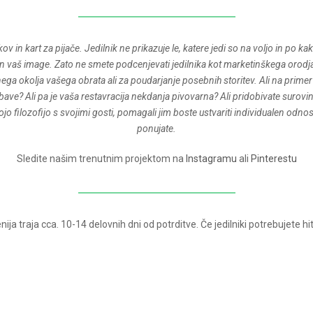
ov in kart za pijače. Jedilnik ne prikazuje le, katere jedi so na voljo in po ka
vaš image. Zato ne smete podcenjevati jedilnika kot marketinškega orodja
ga okolja vašega obrata ali za poudarjanje posebnih storitev. Ali na primer 
ave? Ali pa je vaša restavracija nekdanja pivovarna? Ali pridobivate surovin
jo filozofijo s svojimi gosti, pomagali jim boste ustvariti individualen odno
ponujate.
Sledite našim trenutnim projektom na
Instagramu
ali
Pinterestu
ja traja cca. 10-14 delovnih dni od potrditve. Če jedilniki potrebujete hit