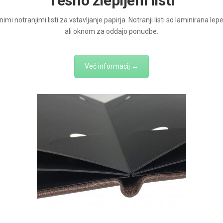
Tesno zlepljeni listi
nimi notranjimi listi za vstavljanje papirja. Notranji listi so laminirana l
ali oknom za oddajo ponudbe.
Več informacij →