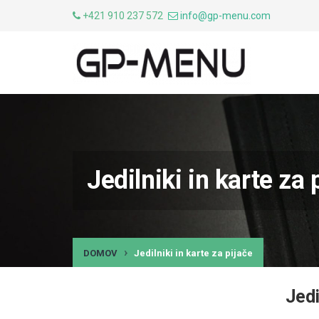
+421 910 237 572
info@gp-menu.com
Jedilniki in karte za 
DOMOV
Jedilniki in karte za pijače
Jedi