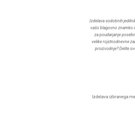
Izdelava sodobnih jedilnik
vašo blagovno znamko in 
za poudarjanje posebne
velike rojstnodnevne zab
proizvodnje? Delite svo
Izdelava izbranega meni