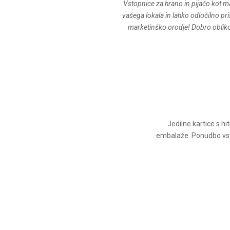
Vstopnice za hrano in pijačo kot m
vašega lokala in lahko odločilno p
marketinško orodje! Dobro oblikova
Jedilne kartice s h
embalaže. Ponudbo vstav