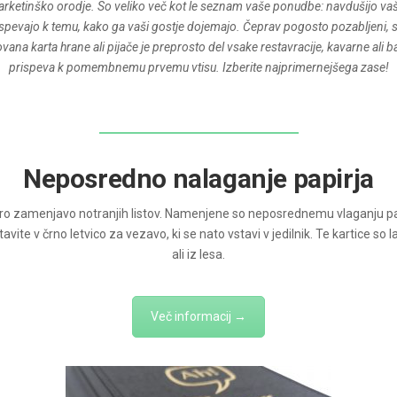
arketinško orodje. So veliko več kot le seznam vaše ponudbe: navdušijo va
rispevajo k temu, kako ga vaši gostje dojemajo. Čeprav pogosto pozabljeni,
na karta hrane ali pijače je preprosto del vsake restavracije, kavarne ali b
prispeva k pomembnemu prvemu vtisu. Izberite najprimernejšega zase!
Neposredno nalaganje papirja
itro zamenjavo notranjih listov. Namenjene so neposrednemu vlaganju pa
ite v črno letvico za vezavo, ki se nato vstavi v jedilnik. Te kartice so l
ali iz lesa.
Več informacij →