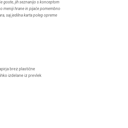
še goste, jih seznanijo s konceptom
 so meniji hrane in pijače pomembno
ara, saj jedilna karta poleg opreme
pirja brez plastične
ahko izdelane iz prevlek