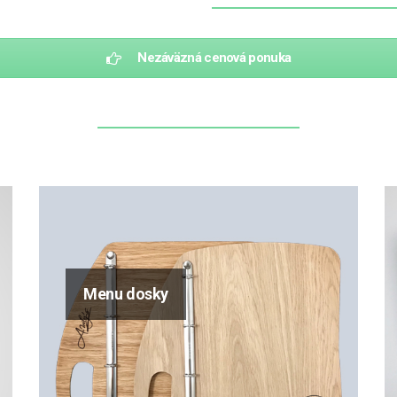
Nezáväzná cenová ponuka
Menu dosky