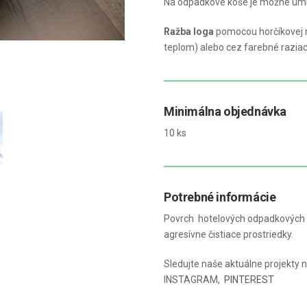
Na odpadkové koše je možné umi
Ražba loga
pomocou horčíkovej r
teplom) alebo cez farebné raziace 
Minimálna objednávka
10 ks
Potrebné informácie
Povrch hotelových odpadkových k
agresívne čistiace prostriedky.
Sledujte naše aktuálne projekty n
INSTAGRAM
,
PINTEREST