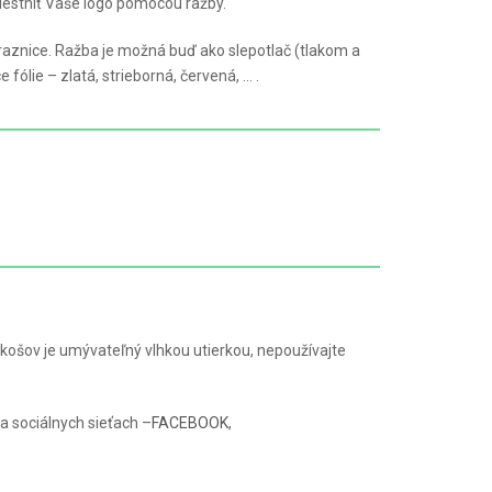
estniť Vaše logo pomocou ražby.
aznice. Ražba je možná buď ako slepotlač (tlakom a
fólie – zlatá, strieborná, červená, … .
ošov je umývateľný vlhkou utierkou, nepoužívajte
a sociálnych sieťach –
FACEBOOK
,