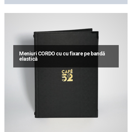
Meniuri CORDO cu cu fixare pe bandă
elastică