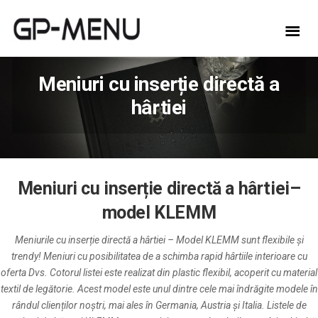
Meniuri cu inserție directă a
hârtiei
Meniuri cu inserție directă a hârtiei–
model KLEMM
Meniurile cu inserție directă a hârtiei – Model KLEMM sunt flexibile și
trendy! Meniuri cu posibilitatea de a schimba rapid hârtiile interioare cu
oferta Dvs. Cotorul listei este realizat din plastic flexibil, acoperit cu material
textil de legătorie. Acest model este unul dintre cele mai îndrăgite modele în
rândul clienților noștri, mai ales în Germania, Austria și Italia. Listele de