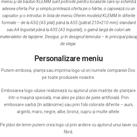
meniu și de băuturi KLEMM sunt potrivite pentru localurile care își schimbă
adesea oferta.Pur și simplu printează oferta pe o hârtie, o capsează cu un
capsator și o introduc în lista de meniu.Oferim modelul KLEMM în diferite
formate – de la A5Q (A5 plat) până la A55 (pătrat 210×210 mm) standard
sau A4 îngustat până la A3S (A3 îngustat), o gamă largă de culori ale
materialelor de tapițerie. Desigur, și în designul lemnului – în principal placaj
de stejar.
Personalizare meniu
Putem embosa, ștanța sau imprima logo-ul ori numele companiei Dvs.
pe toate produsele noastre.
Embosarea logo-uluise realizează cu ajutorul unei matrițe de ștanțare
într-o mașină specială, mai ales pe plăci de piele artificială. Prin
embosare oarbă (în adâncime) sau prin folii colorate diferite – aurii,
argintii, maro, negre, albe, bronz, cupru și multe altele.
Pe plăci de lemn putem crea logo-ul prin ardere cu ajutorul unui laser cu
fibră.