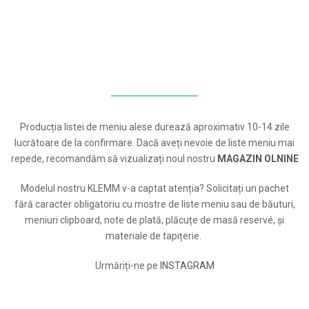
Producția listei de meniu alese durează aproximativ 10-14 zile
lucrătoare de la confirmare. Dacă aveți nevoie de liste meniu mai
repede, recomandăm să vizualizați noul nostru
MAGAZIN OLNINE
Modelul nostru KLEMM v-a captat atenția? Solicitați un pachet
fără caracter obligatoriu cu mostre de liste meniu sau de băuturi,
meniuri clipboard, note de plată, plăcuțe de masă reservé, și
materiale de tapițerie.
Urmăriți-ne pe
INSTAGRAM