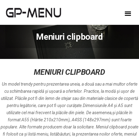
Meniuri clipboard
MENIURI CLIPBOARD
Un model trendy pentru prezentarea uneia, a două sau a mai multor oferte
cu schimbarea rapidă și ușoară a ofertelor. Practice, la modă și ușor de
utilizat. Plăcile pot fi din lemn de stejar sau din materiale clasice de copertă
pentru legătorie, care pot fi ușor curățate.Dimensiunile A4 și A5 sunt
utilizate cel mai frecvent la plăcile din piele. De asemenea,și plăcile în
format A55 (Hârtie 210x210mm), A4SS (148x297mm) sunt foarte
populare. Alte formate producem doar la solicitare. Meniul clipboard poate
fi folosit ca și listă meniu, listăbăuturi, la prezentarea noilor oferte, meniul