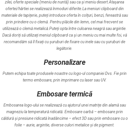
zilei, oferte speciale (meniu de nuntă) sau ca și meniu desert.Atașarea
ofertei/hârtiei se realizează înmoduri diferite.La meniuri clipboard din
materiale de tapițerie, puteți introduce oferta în colțuri, benzi, fereastră sau
prin prindere cu o clemă. Pentru plăcile din lemn, cel mai frecvent se
utilizează o clemă metalică.Puteți opta între culoarea neagră sau argintie.
Dacă doriți să utilizați meniul clipboard ca și un meniu cu mai multe foi, vă
recomandăm să îl fixați cu șuruburi de fixare cu inele sau cu șuruburi de
legătorie.
Personalizare
Putem echipa toate produsele noastre cu logo-ul companiei Dvs. Fie prin
termo embosare, prin imprimare cu laser sau UV.
Embosare termică
Embosarea logo-ului se realizează cu ajutorul unei matrițe din alamă sau
magneziu la temperatură ridicată. Embosare oarbă – embosare prin
căldură și presiune ridicată înadâncime – efect 3D sau prin embosare cu o
folie – aurie, argintie, diverse culori metalice și de pigment.