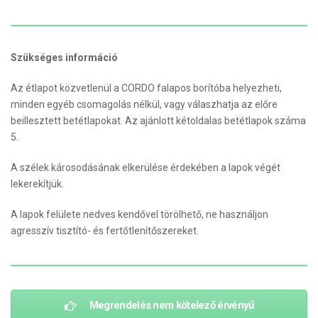
Szükséges információ
Az étlapot közvetlenül a CORDO falapos borítóba helyezheti,
minden egyéb csomagolás nélkül, vagy válaszhatja az előre
beillesztett betétlapokat. Az ajánlott kétoldalas betétlapok száma
5.
A szélek károsodásának elkerülése érdekében a lapok végét
lekerekítjük.
A lapok felülete nedves kendővel törölhető, ne használjon
agresszív tisztító- és fertőtlenítőszereket.
Megrendelés nem kötelező érvényű