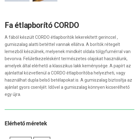
Fa étlapborító CORDO
A fából készült CORDO étlapborítók lekerekített gerinccel ,
gumiszalag alatti betéttel vannak ellátva. A borítók rétegelt
lemezből készülnek, melyenek mindkét oldala tölgyfurnérral van
bevonva. Felületkezelésként természetes olajokat használunk,
amelyek által elérhető a klasszikus lakk keménysége. A papírt az
ajánlattal közvetlenül a CORDO étlapborítóba helyezheti, vagy
használhat dupla belső betélapokat is. A gumiszalag biztosítja az
ajánlat gyors cseréjét. Idővel a gumiszalag könnyen kicserélhető
egy újra.
Elérhető méretek