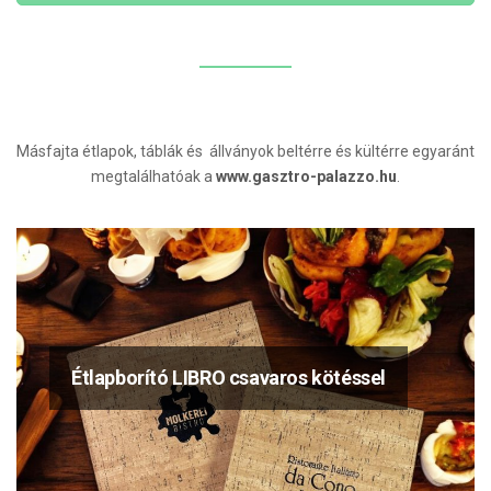
Másfajta étlapok, táblák és állványok beltérre és kültérre egyaránt
megtalálhatóak a
www.gasztro-palazzo.hu
.
Étlapborító LIBRO csavaros kötéssel