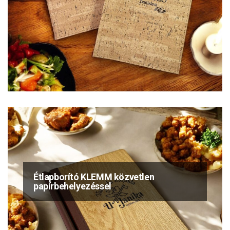
Étlapborító KLEMM közvetlen
papírbehelyezéssel