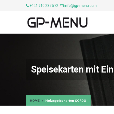
+421 910 237 572
info@gp-menu.com
Speisekarten mit E
HOME
Holzspeisekarten CORDO