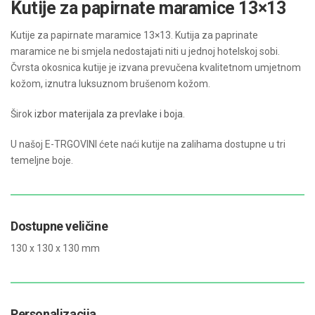
Kutije za papirnate maramice 13×13
Kutije za papirnate maramice 13×13. Kutija za paprinate
maramice ne bi smjela nedostajati niti u jednoj hotelskoj sobi.
Čvrsta okosnica kutije je izvana prevučena kvalitetnom umjetnom
kožom, iznutra luksuznom brušenom kožom.
Širok
izbor materijala za prevlake i boja
.
U našoj E-TRGOVINI ćete naći kutije na zalihama dostupne u tri
temeljne boje.
Dostupne veličine
130 x 130 x 130 mm
Personalizacija