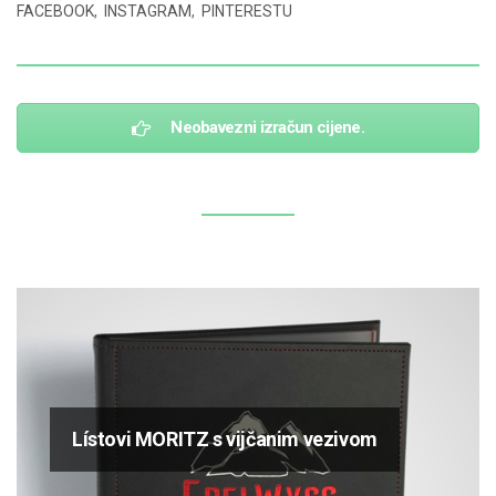
FACEBOOK
,
INSTAGRAM
,
PINTERESTU
Neobavezni izračun cijene.
Lístovi MORITZ s vijčanim vezivom