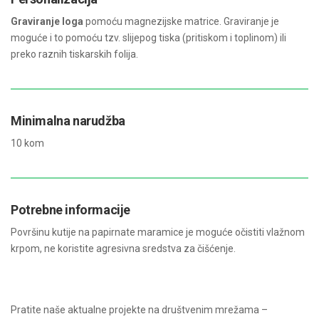
Graviranje loga
pomoću magnezijske matrice. Graviranje je
moguće i to pomoću tzv. slijepog tiska (pritiskom i toplinom) ili
preko raznih tiskarskih folija.
Minimalna narudžba
10 kom
Potrebne informacije
Površinu kutije na papirnate maramice je moguće očistiti vlažnom
krpom, ne koristite agresivna sredstva za čišćenje.
Pratite naše aktualne projekte na društvenim mrežama –