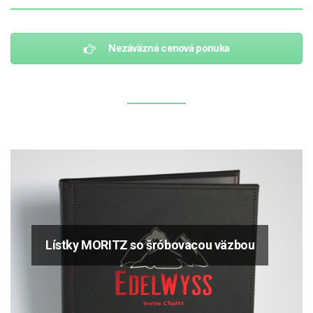
Nezáväzná cenová ponuka
Lístky MORITZ so šróbovacou väzbou