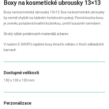
Boxy na kosmetické ubrousky 13×13
Boxy na kosmetické ubrousky 13×13. Box na kosmetické ubrousky
by neměl chybět na žádném hotelovém pokoji. Pevná kostra boxu
je zvenku potažená kvalitní koženkou, uvnitř luxusním semišem.
Široký
výběr potahových materiálů a barev
.
V našem E SHOPU najdete boxy ihned k odběru v třech základních
barvach
Dostupné velikosti
130 x 130 x 130 mm
Perzonalizace