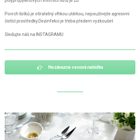
polypropylenových vnitřních listů je 20.
Povrch lístků je otíratelný vlhkou utěrkou, nepoužívejte agresivní
čistící prostředky.Dezinfekci je třeba předem vyzkoušet.
Sledujte náš na
INSTAGRAMU
Nezávazná cenová nabídka