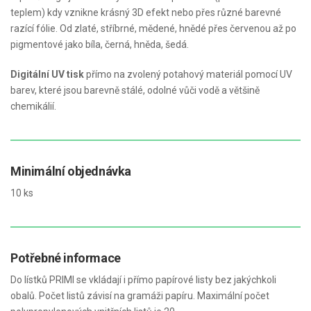
teplem) kdy vznikne krásný 3D efekt nebo přes různé barevné
razící fólie. Od zlaté, stříbrné, mědené, hnědé přes červenou až po
pigmentové jako bíla, černá, hněda, šedá.
Digitální UV tisk
přímo na zvolený potahový materiál pomocí UV
barev, které jsou barevně stálé, odolné vůči vodě a většině
chemikálií.
Minimální objednávka
10 ks
Potřebné informace
Do lístků PRIMI se vkládají i přímo papírové listy bez jakýchkoli
obalů. Počet listů závisí na gramáži papíru. Maximální počet