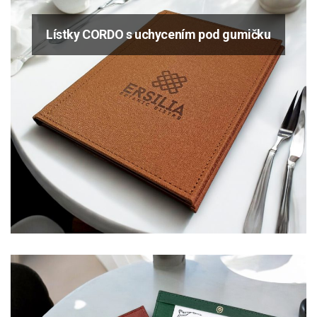
Lístky CORDO s uchycením pod gumičku