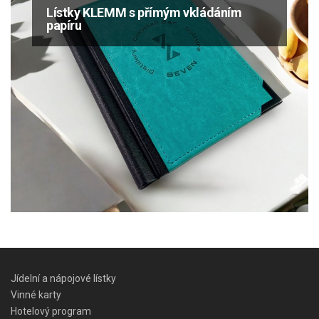
Lístky KLEMM s přímým vkládáním
papíru
Jídelní a nápojové lístky
Vinné karty
Hotelový program