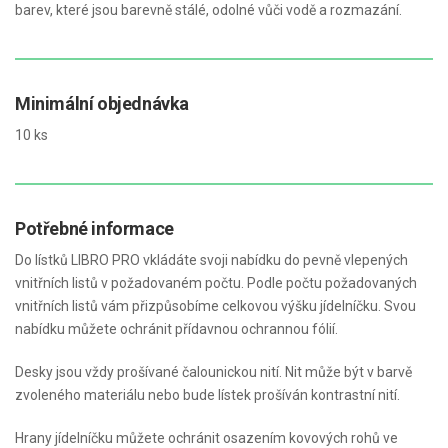
barev, které jsou barevně stálé, odolné vůči vodě a rozmazání.
Minimální objednávka
10 ks
Potřebné informace
Do lístků LIBRO PRO vkládáte svoji nabídku do pevně vlepených
vnitřních listů v požadovaném počtu. Podle počtu požadovaných
vnitřních listů vám přizpůsobíme celkovou výšku jídelníčku. Svou
nabídku můžete ochránit přídavnou ochrannou fólií.
Desky jsou vždy prošívané čalounickou nití. Nit může být v barvě
zvoleného materiálu nebo bude lístek prošíván kontrastní nití.
Hrany jídelníčku můžete ochránit osazením kovových rohů ve