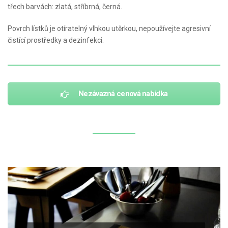
třech barvách: zlatá, stříbrná, černá.
Povrch lístků je otíratelný vlhkou utěrkou, nepoužívejte agresivní
čistící prostředky a dezinfekci.
Nezávazná cenová nabídka