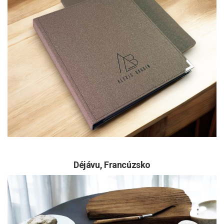
Déjávu,
Francúzsko