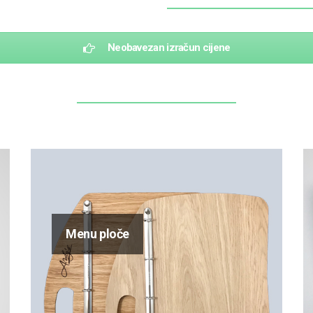
Neobavezan izračun cijene
Menu ploče