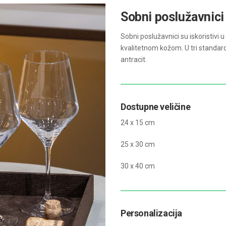
Sobni poslužavnici 
Sobni poslužavnici su iskoristivi
kvalitetnom kožom. U tri standardn
antracit.
Dostupne veličine
24 x 15 cm
25 x 30 cm
30 x 40 cm
Personalizacija