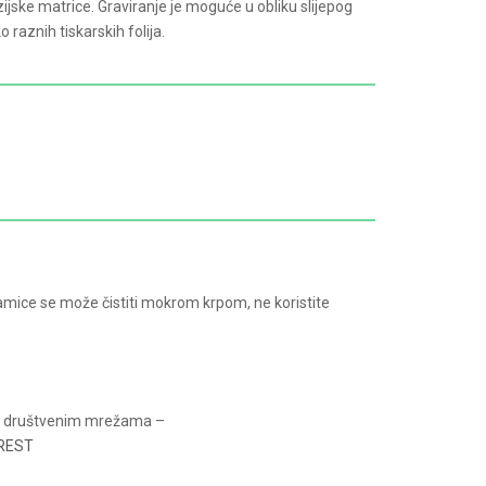
ke matrice. Graviranje je moguće u obliku slijepog
o raznih tiskarskih folija.
amice se može čistiti mokrom krpom, ne koristite
na društvenim mrežama –
REST