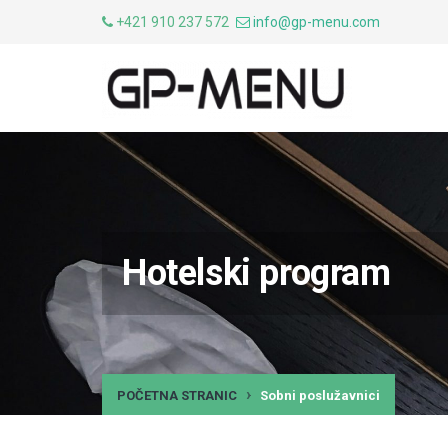
+421 910 237 572
info@gp-menu.com
Hotelski program
POČETNA STRANIC
Sobni poslužavnici