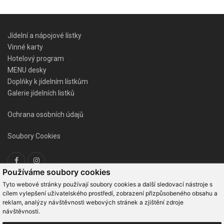
Jídelní a nápojové lístky
Vinné karty
Hotelový program
MENU desky
Doplňky k jídelním lístkům
Galerie jídelních listků
Ochrana osobních údajů
Soubory Cookies
Používáme soubory cookies
KONTAKTNÍ ÚDAJE
Tyto webové stránky používají soubory cookies a další sledovací nástroje s
cílem vylepšení uživatelského prostředí, zobrazení přizpůsobeného obsahu a
reklam, analýzy návštěvnosti webových stránek a zjištění zdroje
návštěvnosti.
GASTRO PALAZZO s.r.o.