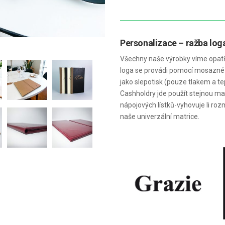
Personalizace – ražba log
Všechny naše výrobky víme opatř
loga se provádi pomocí mosazné
jako slepotisk (pouze tlakem a te
Cashholdry jde použít stejnou matr
nápojových lístků-vyhovuje li roz
naše univerzální matrice.