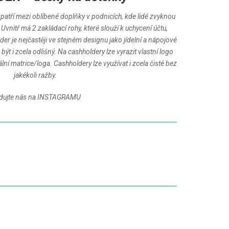
tří mezi oblíbené doplňky v podnicích, kde lidé zvyknou
 Uvnitř má 2 zakládací rohy, které slouží k uchycení účtu,
der je nejčastěji ve stejném designu jako jídelní a nápojové
být i zcela odlišný. Na cashholdery lze vyrazit vlastní logo
í matrice/loga. Cashholdery lze využívat i zcela čisté bez
jakékoli ražby.
dujte nás na
INSTAGRAMU