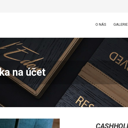
O NÁS
GALERIE
a na účet
CASHHOLDE