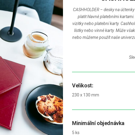
CASHHOLDER – desky na účtenky pa
platit hlavně platebními kartami.
vizitky nebo platební karty. Cashhol
lístky nebo vinné karty. Může však 
nebo můžeme použít naše univerzáln
Sle
Velikost:
230 x 130 mm
Minimální objednávka
5 ks