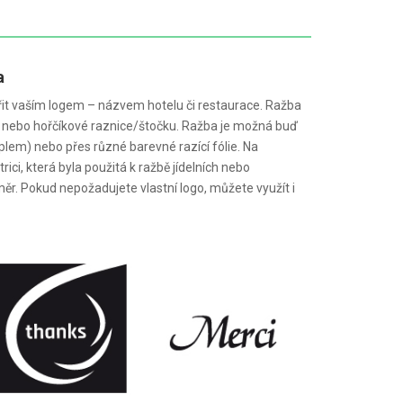
a
it vaším logem – názvem hotelu či restaurace. Ražba
 nebo hořčíkové raznice/štočku. Ražba je možná buď
plem) nebo přes různé barevné razící fólie. Na
ici, která byla použitá k ražbě jídelních nebo
měr. Pokud nepožadujete vlastní logo, můžete využít i