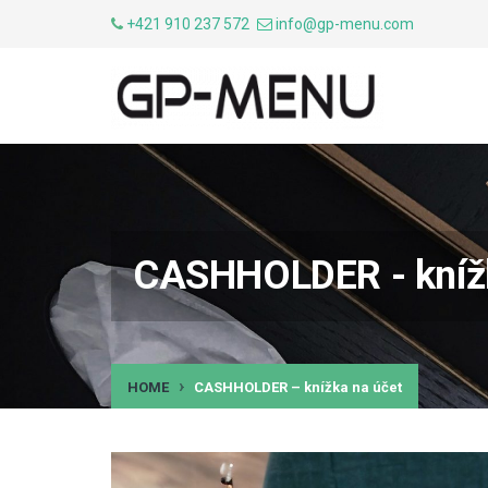
+421 910 237 572
info@gp-menu.com
CASHHOLDER - knížk
HOME
CASHHOLDER – knížka na účet