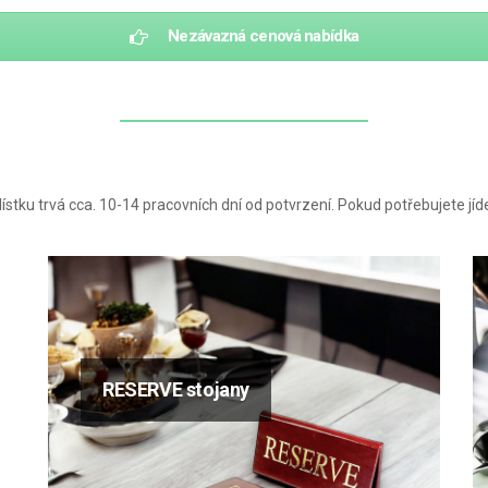
Nezávazná cenová nabídka
stku trvá cca. 10-14 pracovních dní od potvrzení. Pokud potřebujete jídeln
RESERVE stojany